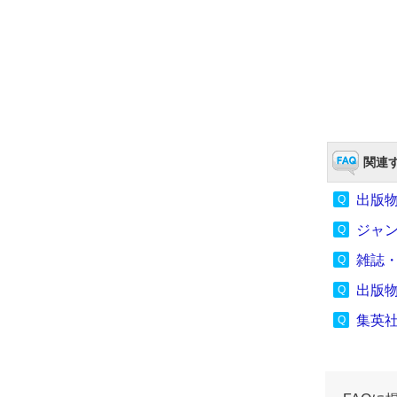
関連す
出版
ジャン
雑誌
出版
集英