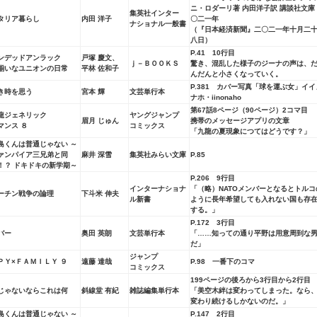
ニ・ロダーリ著 内田洋子訳 講談社文庫
集英社インター
タリア暮らし
内田 洋子
〇二一年
ナショナル一般書
（『日本経済新聞』二〇二一年十月二
八日）
P.41 10行目
ンデッドアンラック
戸塚 慶文、
ｊ－ＢＯＯＫＳ
驚き、混乱した様子のジーナの声は、
揃いなユニオンの日常
平林 佐和子
んだんと小さくなっていく。
P.381 カバー写真「球を運ぶ女」イイ
き時を思う
宮本 輝
文芸単行本
ナホ・iinonaho
第67話8ページ（90ページ）2コマ目
龍ジェネリック
ヤングジャンプ
眉月 じゅん
携帯のメッセージアプリの文章
マンス ８
コミックス
「九龍の夏現象につてはどうです？」
島くんは普通じゃない ～
ァンパイア三兄弟と同
麻井 深雪
集英社みらい文庫
P.85
！？ ドキドキの新学期～
P.206 9行目
インターナショナ
「（略）NATOメンバーとなるとトルコ
ーチン戦争の論理
下斗米 伸夫
ル新書
ように長年希望しても入れない国も存
する。」
P.172 3行目
バー
奥田 英朗
文芸単行本
「……知っての通り平野は用意周到な
だ」
ジャンプ
ＰＹ×ＦＡＭＩＬＹ ９
遠藤 達哉
P.98 一番下のコマ
コミックス
199ページの後ろから3行目から2行目
じゃないならこれは何
斜線堂 有紀
雑誌編集単行本
「美空木絆は変わってしまった。なら
変わり続けるしかないのだ。」
島くんは普通じゃない ～
P.147 2行目