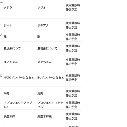
 二
次回重版時
クジラ
クジオ
修正予定
十
次回重版時
だ
ジーナ
タチアナ
修正予定
ノ
次回重版時
球
珠
修正予定
次回重版時
夏現象につて
夏現象について
修正予定
次回重版時
ユノちゃん
メアちゃん
修正予定
の
次回重版時
NATOメンバーとなると
EUメンバーとなると
在
修正予定
次回重版時
男
平野
池田
修正予定
〈プロジェクトアップ
プロジェクト
〈アッ
次回重版時
ル〉
プル〉
修正予定
次回重版時
、
美空木絆
美空木絆菜
修正予定