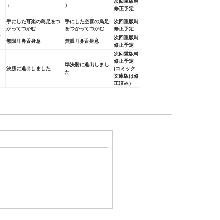
次回重版時
」
）
修正予定
手にした可楽の鳥足をつ
手にした空喜の鳥足
次回重版時
かってつかむ
をつかってつかむ
修正予定
ぜ
次回重版時
無限耳鼻舌身意
無眼耳鼻舌身意
修正予定
次回重版時
修正予定
準決勝に進出しまし
決勝に進出しました
(コミック
た
文庫版は修
正済み）