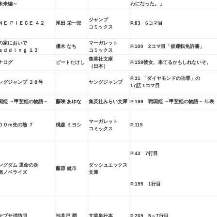
未来編～
わになった。」
ジャンプ
ＮＥ ＰＩＥＣＥ ４２
尾田 栄一郎
P.83 6コマ目
コミックス
の家においで
マーガレット
優木 なち
P.100 2コマ目「仮運転免許書」
ｅｄｄｉｎｇ １３
コミックス
集英社文庫
ナログ
ビートたけし
P.158彼女、来てるかもしれないそ。
（日本）
P.31 「ダイヤモンドの功罪」
の
ングジャンプ ２８号
ヤングジャンプ
17話 1コマ目
国姫 －甲斐姫の物語－
藤咲 あゆな
集英社みらい文庫
P.199 戦国姫 －甲斐姫の物語－ 年表
マーガレット
００ｍ先の熱 ７
桃森 ミヨシ
P.115
コミックス
P.43 7行目
ングダム 運命の炎
ダッシュエックス
藤原 健市
画ノベライズ
文庫
P.195 1行目
ヤブサ消防団
池井戸 潤
文芸単行本
P.269 5～7行目