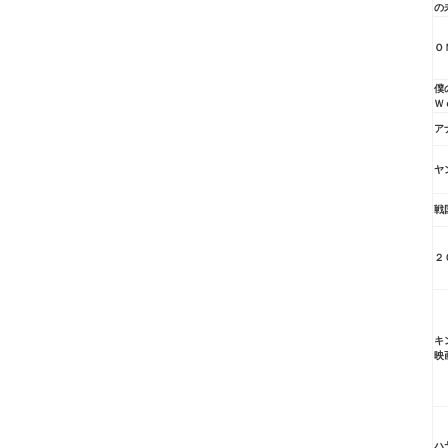
の
Ｏ
僕
Ｗ
ア
ヤ
戦
２
キ
映
ハ