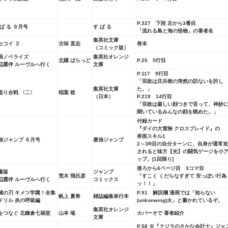
P.327 下段 左から3番目
 ば る ９月号
す ば る
「流れる島と海の怪物」の著者名
集英社文庫
セコイ ２
古味 直志
巻末
（コミック版）
画ノベライズ
集英社オレンジ
北國 ばらっど
P.25 5行目
辺露伴 ルーヴルへ行く
文庫
P.117 9行目
「宗政は庄兵衛の突然の訪ないを許し
集英社文庫
た。」
盗り合戦 〈二〉
稲葉 稔
（日本）
P.219 14行目
「宗政は厳しい顔つきで言って、神妙
聞いているみんなの顔を眺めた。」
付録カード
『ダイの大冒険 クロスブレイド』
の
券面スキル1
強ジャンプ ６月号
最強ジャンプ
2～3R目の自分ターンに、自身が通常
されると味方【光】の闘気ゲージを小
ップ。[1回限り]
後ろから6ページ目 3コマ目
書版
ジャンプ
荒木 飛呂彦
「すこく くだらなすぎて 安っぽい行為
辺露伴 ルーヴルへ行く
コミックス
ッ！！」
滅の刃 キメツ学園！全集
P.91 解説欄 漫画では「知らない
帆上 夏希
雑誌編集単行本
ドリル 炎の呼吸編
(unkonwing)火」と書かれているぞ。
集英社オレンジ
をつなぐ 北鎌倉七福堂
山本 瑤
カバーそで 著者紹介
文庫
P.58 ※『クジラのさかな会計士』ジャ