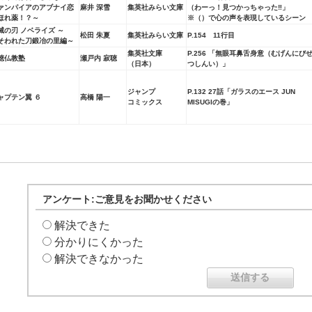
ァンパイアのアブナイ恋
麻井 深雪
集英社みらい文庫
（わーっ！見つかっちゃった‼」
ほれ薬！？～
※（）で心の声を表現しているシーン
滅の刃 ノベライズ ～
松田 朱夏
集英社みらい文庫
P.154 11行目
そわれた刀鍛冶の里編～
集英社文庫
P.256 「無眼耳鼻舌身意（むげんにび
聴仏教塾
瀬戸内 寂聴
（日本）
つしんい）」
ジャンプ
P.132 27話「ガラスのエース JUN
ャプテン翼 ６
高橋 陽一
コミックス
MISUGIの巻」
アンケート:ご意見をお聞かせください
解決できた
分かりにくかった
解決できなかった