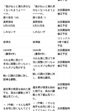
「急がねェと連れ戻せな
「急がねェと連れ戻
くなっちまうよーー
せなくなっちまうよ
次回重版時
ー!!!」
ーーー!!!」
修正予定
振り仮名 つれ
振り仮名 つ
真野美玲
真野美玲
次回重版時
3月23日生
3月21日生
修正予定
次回重版時
しれないそ
しれないぞ
修正予定
コミックス
奈津夫
奈津緒
3巻で修正
予定
1609年
1604年
次回重版時
（慶長9年）
（慶長9年）
修正予定
それを真に受けて本
それを間に受けて
当に頻繁に行っちゃ
次回重版時
本当に頻繁に行っちゃっ
ったらダメな気がす
修正予定
たらダメな気がする
る
軽い口調の王騎に対
軽い口調の王騎に対し、
し、怒鳴る蒙武。
怒鳴る蒙毅。
次回重版時
趙全軍が後退を始め
修正予定
超全軍が後退を始めた様
た様子を、高台の蒙
子を、高台の蒙毅と河了
毅と河了貂は見てい
貂は見ていた。
た。
～（中略）～そんな
～（中略）～そんな相手
相手を自宅に招くな
を自宅に招くなんてどう
次回重版時
んてどうかしている