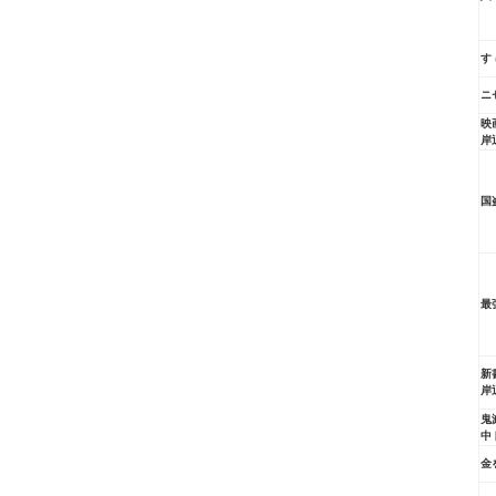
す
ニ
映
岸
国
最
新
岸
鬼
中
金