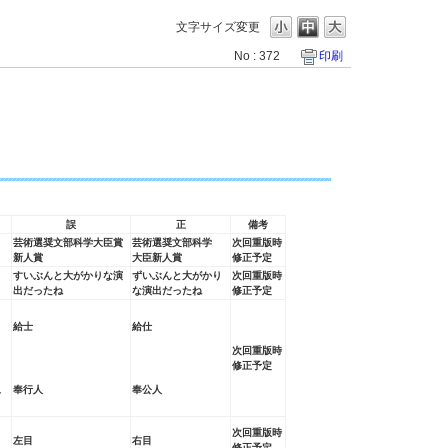
文字サイズ変更
No : 372
印刷
誤
正
備考
芸術選奨文部科学大臣賞
芸術選奨文部科学
次回重版時
新人賞
大臣新人賞
修正予定
すいぶんと大がかりな演
ずいぶんと大がかり
次回重版時
出だったね
な演出だったね
修正予定
さ
給士
給仕
次回重版時
修正予定
奉行人
奉公人
手
次回重版時
ら
左目
右目
修正予定