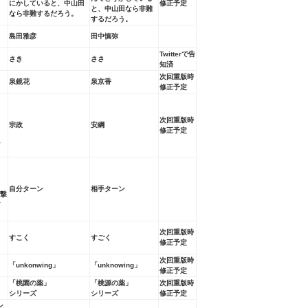
にかしていると、中山田
修正予定
と、中山田なら非難
なら非難するだろう。
するだろう。
島田雅彦
田中慎弥
Twitterで告
さき
ささ
知済
次回重版時
泉鏡花
泉京香
修正予定
次回重版時
宗政
安綱
修正予定
に
自分ターン
相手ターン
攻撃
ア
次回重版時
すこく
すごく
修正予定
次回重版時
「unkonwing」
「unknowing」
修正予定
「桃園の薬」
「桃源の薬」
次回重版時
シリーズ
シリーズ
修正予定
ン