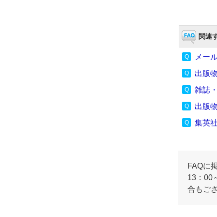
関連す
メー
出版
雑誌
出版
集英
FAQに
13：0
合もご