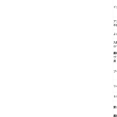
イ
ア
不
よ
九
ロ
霧
ヴ
居
プ
リ
Ｓ
愛
霧