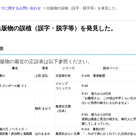
ッズに関するお問い合わせ
>
出版物の誤植（誤字・脱字等）を発見した。
出版物の誤植（誤字・脱字等）を発見した。
答
版物の最近の正誤表は以下参照ください。
書名
著者
シリーズ
該当ページ
愛の
上田 岳弘
文芸単行本
P.358 著者略歴
ジャンプ
ラゴンボール超 ２１
P.48
コミックス
P.91 後ろから8行目
「お義母さん、この頃は中学くらい
出
ないと役所の給士にもなれませよ」
集英社文庫
朝井 まかて
（日本）
P.93 後ろから8行目
茉莉は家政と育児の両方を、奉行人に
渡してしまっていた。
滅の刃 ノベライズ ～
P.116 最初の行
闘決着！炭治郎と鬼殺隊
はのまきみ
集英社みらい文庫
「…やがて肉にかくれていた左目があ