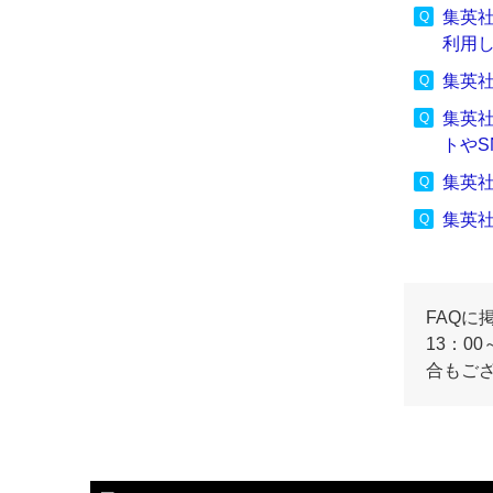
集英
利用
集英
集英
トや
集英
集英
FAQに
13：0
合もご