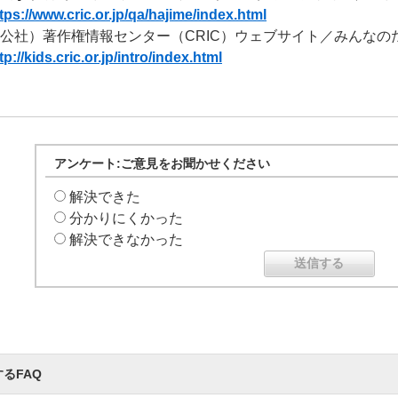
tps://www.cric.or.jp/qa/hajime/index.html
公社）著作権情報センター（CRIC）ウェブサイト／みんなの
tp://kids.cric.or.jp/intro/index.html
アンケート:ご意見をお聞かせください
解決できた
分かりにくかった
解決できなかった
るFAQ