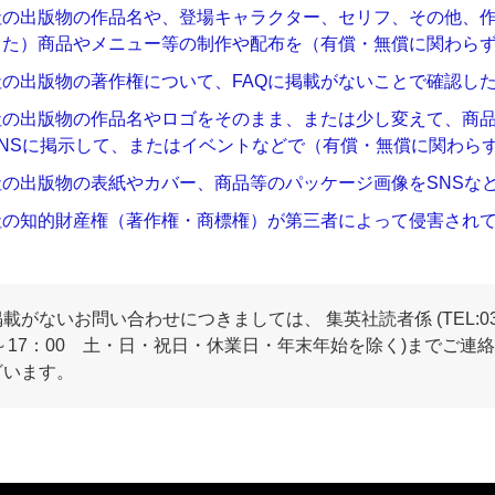
社の出版物の作品名や、登場キャラクター、セリフ、その他、
した）商品やメニュー等の制作や配布を（有償・無償に関わら
社の出版物の著作権について、FAQに掲載がないことで確認し
社の出版物の作品名やロゴをそのまま、または少し変えて、商
SNSに掲示して、またはイベントなどで（有償・無償に関わら
社の出版物の表紙やカバー、商品等のパッケージ画像をSNSな
社の知的財産権（著作権・商標権）が第三者によって侵害され
掲載がないお問い合わせにつきましては、 集英社読者係 (TEL:03-3
0～17：00 土・日・祝日・休業日・年末年始を除く)までご
ざいます。