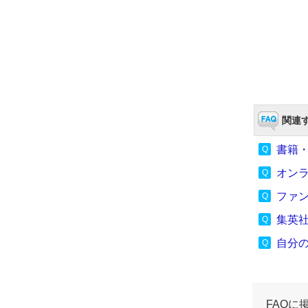
関連す
書籍
オン
ファ
集英
自分
FAQに