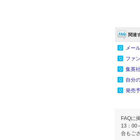
関連す
メー
ファ
集英
自分
発売
FAQに
13：0
合もご